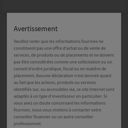
Avertissement
Distributeur
Veuillez noter que les informations fournies ne
constituent pas une offre d’achat ou de vente de
Crelan
services, de produits ou de placements et ne doivent
pas être considérées comme une sollicitation ou un
Le distributeur belge de la gamme de fonds Delegio
conseil d’ordre juridique, fiscal ou en matière de
Privilege est Crelan – Boulevard Sylvain Dupuis 251,
placement. Aucune déclaration n’est donnée quant
au fait que les actions, produits ou services
1070 Anderlecht. Pour un conseil personnalisé,
identifiés sur, ou accessibles via, ce site Internet sont
veuillez contacter un agent bancaire Crelan près de
adaptés à un type d’investisseur en particulier. Si
chez vous via
https://www.crelan.be/
.
vous avez un doute concernant les informations
fournies, nous vous invitons à contacter votre
conseiller financier ou un autre conseiller
Ombudsfin
professionnel.