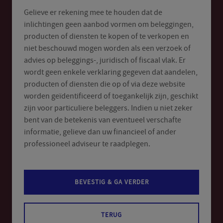
Gelieve er rekening mee te houden dat de
inlichtingen geen aanbod vormen om beleggingen,
producten of diensten te kopen of te verkopen en
niet beschouwd mogen worden als een verzoek of
advies op beleggings-, juridisch of fiscaal vlak. Er
wordt geen enkele verklaring gegeven dat aandelen,
ANTI FRAUDE
producten of diensten die op of via deze website
worden geïdentificeerd of toegankelijk zijn, geschikt
Bescherm uzelf tegen fraude
zijn voor particuliere beleggers. Indien u niet zeker
Het publiek, onze klanten die fondsen bezitten,
bent van de betekenis van eventueel verschafte
worden vaak op verschillende manieren benaderd
informatie, gelieve dan uw financieel of ander
om persoonlijke informatie over hen te verkrijgen.
professioneel adviseur te raadplegen.
Deze informatie kan worden gebruikt om de
betrokkene te bedriegen.
BEVESTIG & GA VERDER
MEER WETEN
TERUG