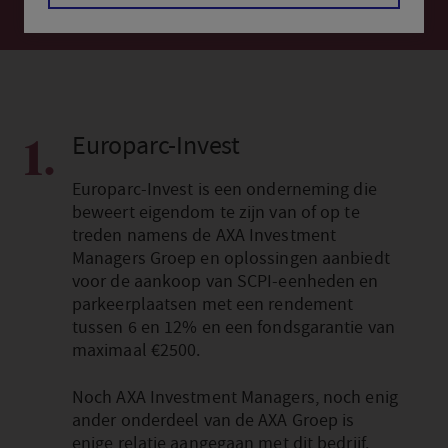
Europarc-Invest
1.
Europarc-Invest is een onderneming die
beweert eigendom te zijn van of op te
treden namens de AXA Investment
Managers Groep en oplossingen aanbiedt
voor de aankoop van SCPI-eenheden en
parkeerplaatsen met een rendement
tussen 6 en 12% en een fondsgarantie van
maximaal €2500.
Noch AXA Investment Managers, noch enig
ander onderdeel van de AXA Groep is
enige relatie aangegaan met dit bedrijf.