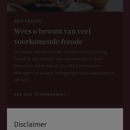
ANTI FRAUDE
Wees u bewust van veel
voorkomende fraude
De meest voorkomende vormen van oplichting
houdt in dat mensen worden benaderd door
personen die beweren voor AXA Investment
Managers of andere beleggingsmaatschappijen te
werken.
HOE DEZE TE HERKENNEN?
Disclaimer